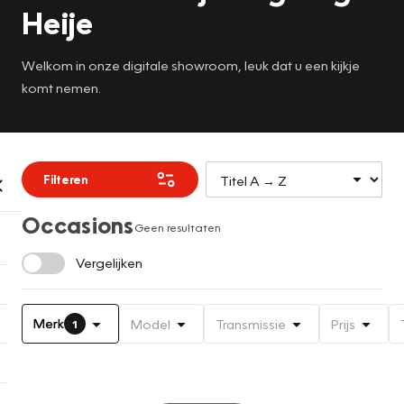
Heije
Welkom in onze digitale showroom, leuk dat u een kijkje
komt nemen.
Filteren
Occasions
Geen resultaten
Vergelijken
Merk
Model
Transmissie
Prijs
1