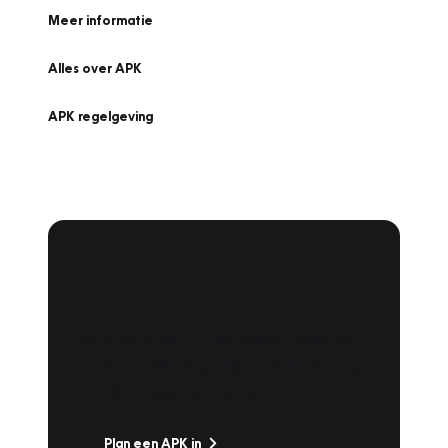
Meer informatie
Alles over APK
APK regelgeving
APK Keuring bij
Vakgarage!
Is het weer tijd voor de jaarlijkse APK? Ga
snel naar Vakgarage bij u in de buurt, en ga
zonder zorgen de weg op!
Plan een APK in