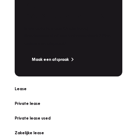
Plan een
Werkplaatsafspraak
Is uw auto toe aan Onderhoud,
Bandenwissel of een Vakantiecheck? Plan
online een afspraak!
Maak een afspraak
Lease
Private lease
Private lease used
Zakelijke lease