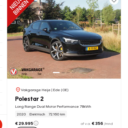
Vakgarage Heije
| Ede (GE)
Polestar 2
Long Range Dual Motor Performance 78kWh
2020
Elektrisch
72.160 km
€ 29.995
€ 356
of v.a.
/mnd