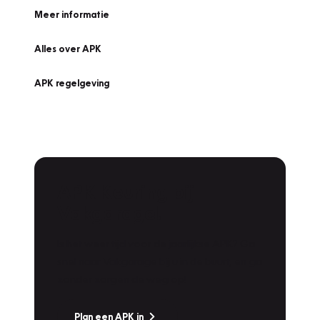
Meer informatie
Alles over APK
APK regelgeving
APK Keuring bij
Vakgarage!
Is het weer tijd voor de jaarlijkse APK? Ga
snel naar Vakgarage bij u in de buurt, en ga
zonder zorgen de weg op!
Plan een APK in