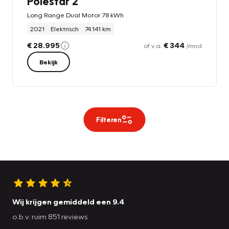
Polestar 2
Long Range Dual Motor 78 kWh
2021
Elektrisch
74.141 km
€ 28.995
€ 344
of v.a.
/mnd
Bekijk
Filteren
Wij krijgen gemiddeld een 9.4
o.b.v. ruim 851 reviews