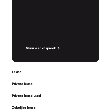
Plan een
Werkplaatsafspraak
Is uw auto toe aan Onderhoud,
Bandenwissel of een Vakantiecheck? Plan
online een afspraak!
Maak een afspraak
Lease
Private lease
Private lease used
Zakelijke lease