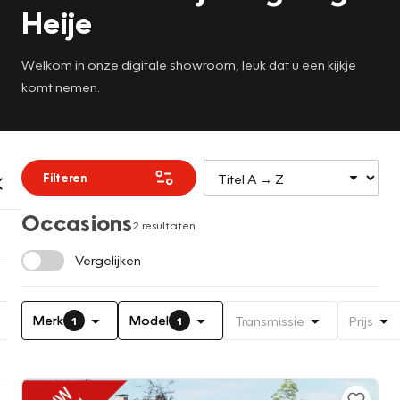
Heije
Welkom in onze digitale showroom, leuk dat u een kijkje
komt nemen.
Filteren
Occasions
2 resultaten
Vergelijken
Merk
Model
Transmissie
Prijs
1
1