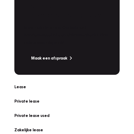
Plan een
Werkplaatsafspraak
Is uw auto toe aan Onderhoud,
Bandenwissel of een Vakantiecheck? Plan
online een afspraak!
Maak een afspraak
Lease
Private lease
Private lease used
Zakelijke lease