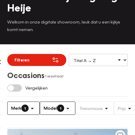
Heije
Welkom in onze digitale showroom, leuk dat u een kijkje
komt nemen.
Filteren
Occasions
1 resultaat
Vergelijken
Merk
Model
Transmissie
Prijs
1
1