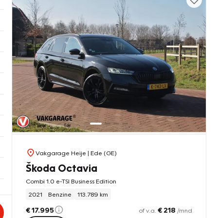
Vakgarage Heije
| Ede (GE)
Škoda Octavia
Combi 1.0 e-TSI Business Edition
2021
Benzine
113.789 km
€ 17.995
€ 218
of v.a.
/mnd