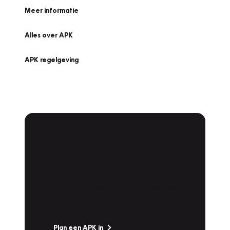
Meer informatie
Alles over APK
APK regelgeving
APK Keuring bij
Vakgarage!
Is het weer tijd voor de jaarlijkse APK? Ga
snel naar Vakgarage bij u in de buurt, en ga
zonder zorgen de weg op!
Plan een APK in