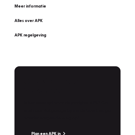
Meer informatie
Alles over APK
APK regelgeving
APK Keuring bij
Vakgarage!
Is het weer tijd voor de jaarlijkse APK? Ga
snel naar Vakgarage bij u in de buurt, en ga
zonder zorgen de weg op!
Plan een APK in