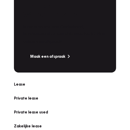
Plan een
Werkplaatsafspraak
Is uw auto toe aan Onderhoud,
Bandenwissel of een Vakantiecheck? Plan
online een afspraak!
Maak een afspraak
Lease
Private lease
Private lease used
Zakelijke lease