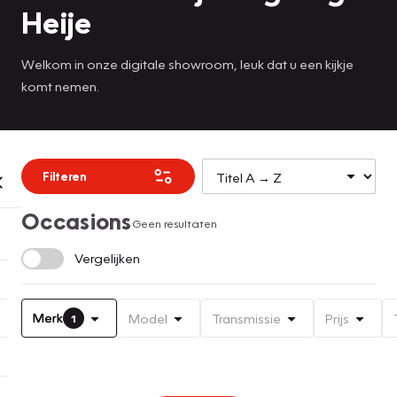
Heije
Welkom in onze digitale showroom, leuk dat u een kijkje
komt nemen.
Filteren
Occasions
Geen resultaten
Vergelijken
Merk
Model
Transmissie
Prijs
1