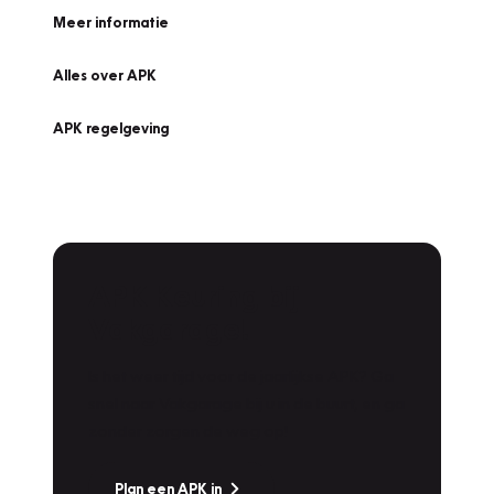
Meer informatie
Alles over APK
APK regelgeving
APK Keuring bij
Vakgarage!
Is het weer tijd voor de jaarlijkse APK? Ga
snel naar Vakgarage bij u in de buurt, en ga
zonder zorgen de weg op!
Plan een APK in