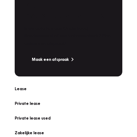
Plan een
Werkplaatsafspraak
Is uw auto toe aan Onderhoud,
Bandenwissel of een Vakantiecheck? Plan
online een afspraak!
Maak een afspraak
Lease
Private lease
Private lease used
Zakelijke lease