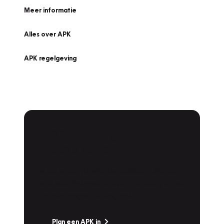
Meer informatie
Alles over APK
APK regelgeving
APK Keuring bij
Vakgarage!
Is het weer tijd voor de jaarlijkse APK? Ga
snel naar Vakgarage bij u in de buurt, en ga
zonder zorgen de weg op!
Plan een APK in