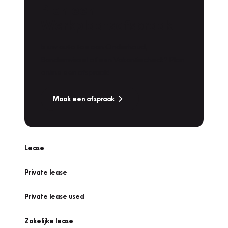
Plan een
Werkplaatsafspraak
Is uw auto toe aan Onderhoud,
Bandenwissel of een Vakantiecheck? Plan
online een afspraak!
Maak een afspraak
Lease
Private lease
Private lease used
Zakelijke lease