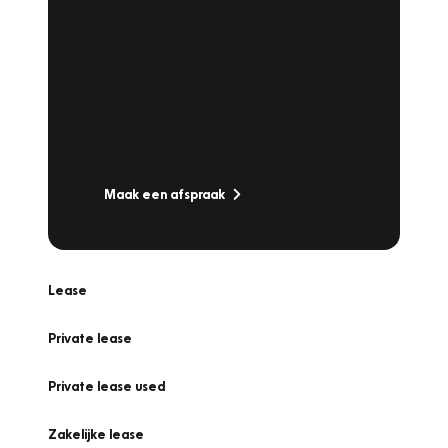
Plan een
Werkplaatsafspraak
Is uw auto toe aan Onderhoud,
Bandenwissel of een Vakantiecheck? Plan
online een afspraak!
Maak een afspraak
Lease
Private lease
Private lease used
Zakelijke lease