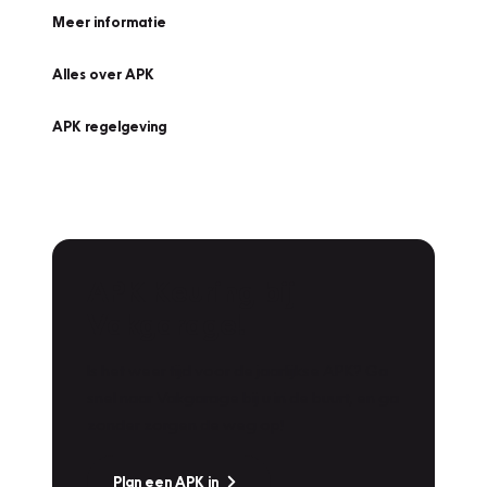
Meer informatie
Alles over APK
APK regelgeving
APK Keuring bij
Vakgarage!
Is het weer tijd voor de jaarlijkse APK? Ga
snel naar Vakgarage bij u in de buurt, en ga
zonder zorgen de weg op!
Plan een APK in