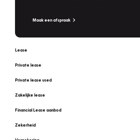
Is uw auto toe aan Onderhoud, Bandenwissel of een Va
Maak een afspraak
Lease
Private lease
Private lease used
Zakelijke lease
Financial Lease aanbod
Zekerheid