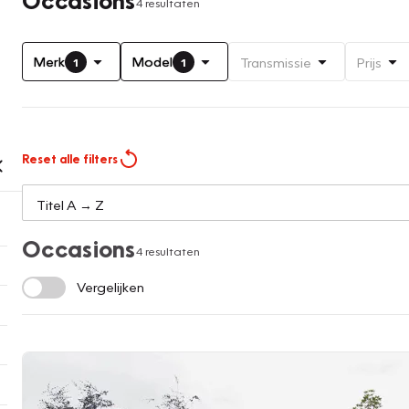
4 resultaten
Merk
Model
Transmissie
Prijs
1
1
Reset alle filters
Occasions
4 resultaten
Vergelijken