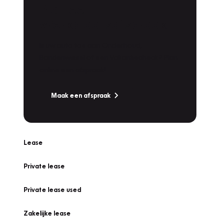
Plan een
Werkplaatsafspraak
Is uw auto toe aan Onderhoud,
Bandenwissel of een Vakantiecheck? Plan
online een afspraak!
Maak een afspraak
Lease
Private lease
Private lease used
Zakelijke lease