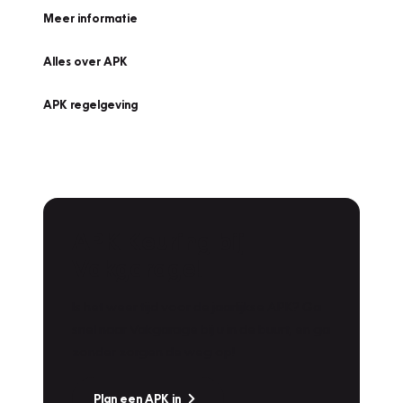
Meer informatie
Alles over APK
APK regelgeving
APK Keuring bij
Vakgarage!
Is het weer tijd voor de jaarlijkse APK? Ga
snel naar Vakgarage bij u in de buurt, en ga
zonder zorgen de weg op!
Plan een APK in