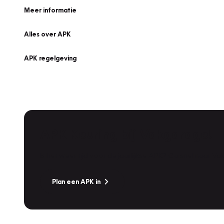
Meer informatie
Alles over APK
APK regelgeving
APK Keuring bij Vakgarage!
Is het weer tijd voor de jaarlijkse APK? Ga snel naar V
Plan een APK in