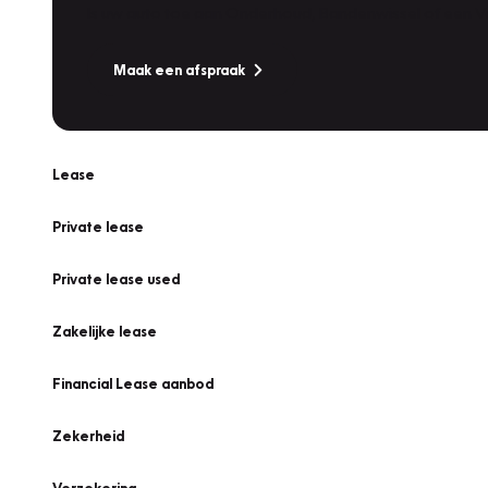
Is uw auto toe aan Onderhoud, Bandenwissel of een Va
Maak een afspraak
Lease
Private lease
Private lease used
Zakelijke lease
Financial Lease aanbod
Zekerheid