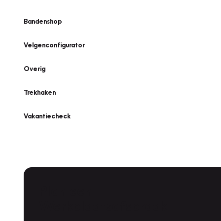
Bandenshop
Velgenconfigurator
Overig
Trekhaken
Vakantiecheck
Plan een
Werkplaatsafspraak