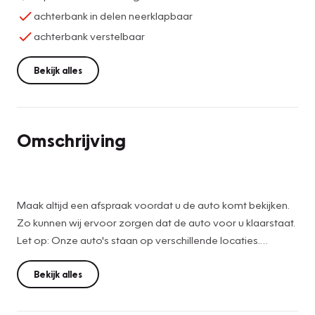
achterbank in delen neerklapbaar
achterbank verstelbaar
Bekijk alles
Omschrijving
Maak altijd een afspraak voordat u de auto komt bekijken.
Zo kunnen wij ervoor zorgen dat de auto voor u klaarstaat.
Let op: Onze auto's staan op verschillende locaties.
Deze prijs is op basis van een scherpe internet
Bekijk alles
meeneemprijs. Dit is inclusief geldige APK, tenaamstelling
van de auto, eventuele vrijwaring van de inruilauto (inruil is