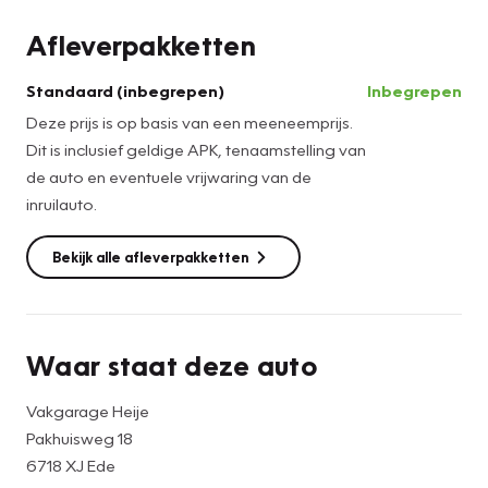
mogelijk) U kunt hiernaast ook gebruik maken van een van
Afleverpakketten
onze servicepakketten.
Standaard (inbegrepen)
Inbegrepen
Servicepakket Plus €795,-
Deze prijs is op basis van een meeneemprijs.
Dit is inclusief geldige APK, tenaamstelling van
Hiervoor krijgt u Nieuwe APK, Onderhoudsbeurt volgens
de auto en eventuele vrijwaring van de
fabrieksspecificaties, Tenaamstelling auto, Eventuele
inruilauto.
vrijwaring inruilauto, Poetsbeurt exterieur en Interieur
stofzuigen & reinigen, Brandstoftank voor een kwart
Bekijk alle afleverpakketten
gevuld, 3 maanden garantie op draaiend gedeelte van de
motor en versnellingsbak en EV aandrijving.
Servicepakket Premium €1495,-
Waar staat deze auto
Hiervoor krijgt u Nieuwe Apk, Onderhoudsbeurt volgens
Vakgarage Heije
fabrieksspecificaties, Tenaamstelling auto, Eventuele
Pakhuisweg 18
vrijwaring inruilauto, Poetsen en polijsten van de complete
6718 XJ Ede
auto Interieur stofzuigen & reinigen, 15 liter brandstof,