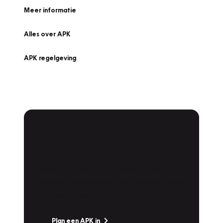
Meer informatie
Alles over APK
APK regelgeving
APK Keuring bij
Vakgarage!
Is het weer tijd voor de jaarlijkse APK? Ga
snel naar Vakgarage bij u in de buurt, en ga
zonder zorgen de weg op!
Plan een APK in