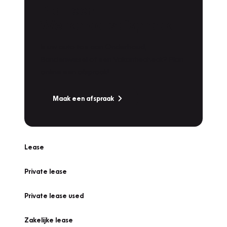
Plan een
Werkplaatsafspraak
Is uw auto toe aan Onderhoud,
Bandenwissel of een Vakantiecheck? Plan
online een afspraak!
Maak een afspraak
Lease
Private lease
Private lease used
Zakelijke lease