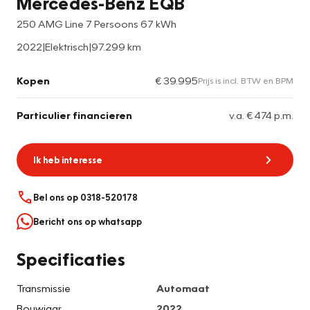
Mercedes-Benz EQB
250 AMG Line 7 Persoons 67 kWh
2022
|
Elektrisch
|
97.299 km
Kopen
€ 39.995
Prijs is incl. BTW en BPM
Particulier financieren
v.a. € 474 p.m.
Ik heb interesse
Bel ons op 0318-520178
Bericht ons op whatsapp
Specificaties
Transmissie
Automaat
Bouwjaar
2022