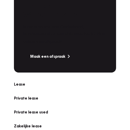
Plan een
Werkplaatsafspraak
Is uw auto toe aan Onderhoud,
Bandenwissel of een Vakantiecheck? Plan
online een afspraak!
Maak een afspraak
Lease
Private lease
Private lease used
Zakelijke lease