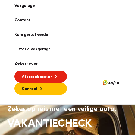
Vakgarage
Contact
Kom gerust verder
Historie vakgarage
Zekerheden
Afspraak maken
9.4/10
Contact
Zeker op reis met een veilige auto.
Diensten
VAKANTIECHECK