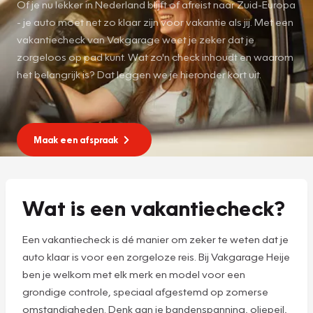
Of je nu lekker in Nederland blijft of afreist naar Zuid-Europa
- je auto moet net zo klaar zijn voor vakantie als jij. Met een
vakantiecheck van Vakgarage weet je zeker dat je
zorgeloos op pad kunt. Wat zo'n check inhoudt en waarom
het belangrijk is? Dat leggen we je hieronder kort uit.
Maak een afspraak
Wat is een vakantiecheck?
Een vakantiecheck is dé manier om zeker te weten dat je
auto klaar is voor een zorgeloze reis. Bij Vakgarage Heije
ben je welkom met elk merk en model voor een
grondige controle, speciaal afgestemd op zomerse
omstandigheden. Denk aan je bandenspanning, oliepeil,