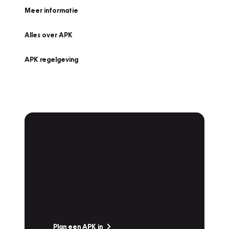
Meer informatie
Alles over APK
APK regelgeving
APK Keuring bij
Vakgarage!
Is het weer tijd voor de jaarlijkse APK? Ga
snel naar Vakgarage bij u in de buurt, en ga
zonder zorgen de weg op!
Plan een APK in