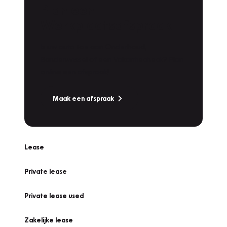
Plan een
Werkplaatsafspraak
Is uw auto toe aan Onderhoud,
Bandenwissel of een Vakantiecheck? Plan
online een afspraak!
Maak een afspraak
Lease
Private lease
Private lease used
Zakelijke lease