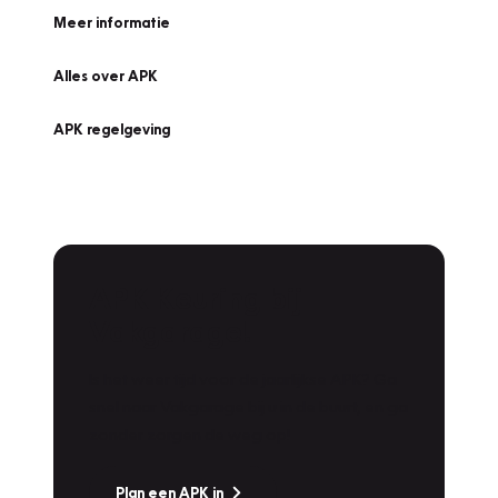
Meer informatie
Alles over APK
APK regelgeving
APK Keuring bij
Vakgarage!
Is het weer tijd voor de jaarlijkse APK? Ga
snel naar Vakgarage bij u in de buurt, en ga
zonder zorgen de weg op!
Plan een APK in