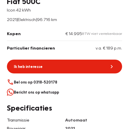
Fiat 500C
Icon 42 kWh
2021
|
Elektrisch
|
96.716 km
Kopen
€ 14.995
BTW niet verrekenbaar
Particulier financieren
v.a. € 189 p.m.
Ik heb interesse
Bel ons op 0318-520178
Bericht ons op whatsapp
Specificaties
Transmissie
Automaat
Bouwjaar
2021