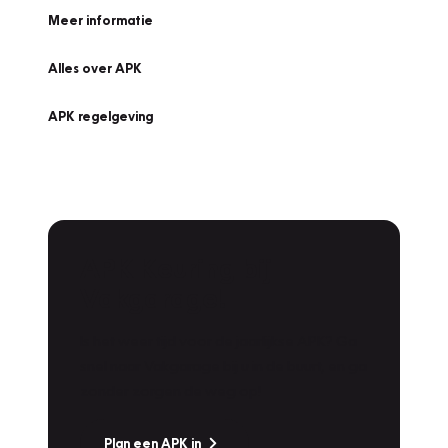
Meer informatie
Alles over APK
APK regelgeving
APK Keuring bij
Vakgarage!
Is het weer tijd voor de jaarlijkse APK? Ga
snel naar Vakgarage bij u in de buurt, en ga
zonder zorgen de weg op!
Plan een APK in