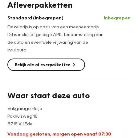
Afleverpakketten
Hiervoor krijgt u Nieuwe APK, Onderhoudsbeurt volgens
fabrieksspecificaties, Tenaamstelling auto, Eventuele
Standaard (inbegrepen)
Inbegrepen
vrijwaring inruilauto, Poetsbeurt exterieur en Interieur
Deze prijs is op basis van een meeneemprijs.
stofzuigen & reinigen, Brandstoftank voor een kwart
Dit is inclusief geldige APK, tenaamstelling van
gevuld, 3 maanden garantie op draaiend gedeelte van de
de auto en eventuele vrijwaring van de
motor en versnellingsbak en EV aandrijving.
inruilauto.
Servicepakket Premium €1495,-
Bekijk alle afleverpakketten
Hiervoor krijgt u Nieuwe Apk, Onderhoudsbeurt volgens
fabrieksspecificaties, Tenaamstelling auto, Eventuele
vrijwaring inruilauto, Poetsen en polijsten van de complete
Waar staat deze auto
auto Interieur stofzuigen & reinigen, 15 liter brandstof,
Nationale Autopas, 1 jaar Vakgarage Pechhulp, 12
Vakgarage Heije
maanden Bovag Garantie.
Pakhuisweg 18
6718 XJ Ede
Garantiewerkzaamheden dienen door Vakgarage Heije te
Vandaag gesloten, morgen open vanaf 07:30
worden uitgevoerd.