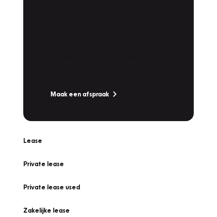
Plan een
Werkplaatsafspraak
Is uw auto toe aan Onderhoud,
Bandenwissel of een Vakantiecheck? Plan
online een afspraak!
Maak een afspraak
Lease
Private lease
Private lease used
Zakelijke lease