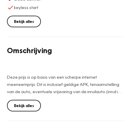
keyless start
Bekijk alles
Omschrijving
Deze prijs is op basis van een scherpe internet
meeneemprijs. Dit is inclusief geldige APK, tenaamstelling
van de auto, eventuele vrijwaring van de inruilauto (inruil is
mogelijk) U kunt hiernaast ook gebruik maken van een van
onze servicepakketten.
Bekijk alles
Servicepakket Plus €795,-