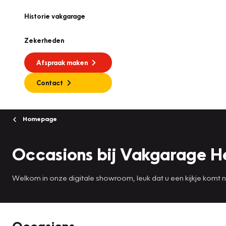
Historie vakgarage
Zekerheden
Afspraak maken
Contact
Homepage
Occasions bij Vakgarage He
Welkom in onze digitale showroom, leuk dat u een kijkje komt
Occasions