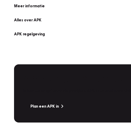
Meer informatie
Alles over APK
APK regelgeving
APK Keuring bij Vakgarage!
Is het weer tijd voor de jaarlijkse APK? Ga snel naar V
Plan een APK in