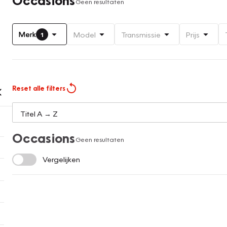
Geen resultaten
Merk
Model
Transmissie
Prijs
1
Reset alle filters
Occasions
Geen resultaten
Vergelijken