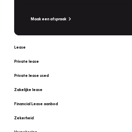
Is uw auto toe aan Onderhoud, Bandenwissel of een Va
Maak een afspraak
Lease
Private lease
Private lease used
Zakelijke lease
Financial Lease aanbod
Zekerheid